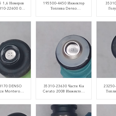
5 1,6 Номеров
195500-4450 Инжектор
35310
310-22600 00-
Топлива Denso
Гол
ai Инжектора
Отстраивает Заново Набор
Топлив
Hyundai Denso
2008 2004 Син
Terra
НТАКТ
КОНТАКТ
Инжекторов Mazda Rx8
Желтых
3170 DENSO
35310-23630 Части Kia
23250-
си Montero
Cerato 2008 Инжектора
Топли
нжектор 1998-
DENSO 2006 Замен
Форс
оплива 3.0L
Инжектора Топлива
4.5
НТАКТ
КОНТАКТ
Сонаты Hyundai
То