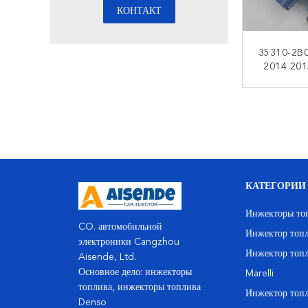
35310-2B0
2014 201
Hyundai 
Инжектора
КО
КАТЕГОРИИ
Инжекторы то
CO. автомобильной
Инжектор топ
электроники Cangzhou
Инжектор топ
Aisende, Ltd.
Основное дело: инжекторы
Marelli
топлива, инжекторы топлива
Инжектор то
Denso