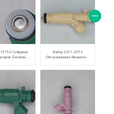
-37150 Собрание
Набор 2011-2013
кторов Топлива
Обслуживания Инжектора
тавления 2003-
Топлива Denso
 2.7L Hyundai
Инжектора Топлива
КОНТАКТ
КОНТАКТ
Tiburon
35310-2G100 Hyundai
Tucson 2.0L