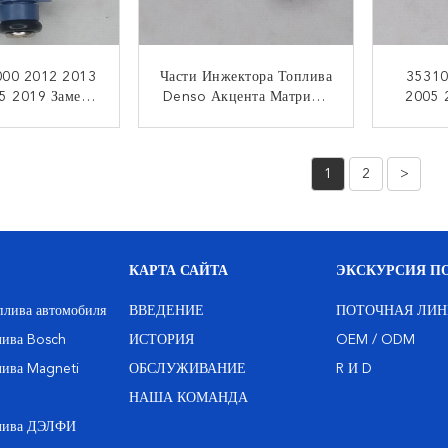
00 2012 2013
Части Инжектора Топлива
35310
5 2019 Замен
Denso Акцента Матрицы
2005 
I20 I30 1.6L
Hyundai Инжектора
2014 
 Топлива Души
Топлива 35310-2B010
Топли
НТАКТ
КОНТАКТ
Kia
Hyundai Getz
1
2
>
КАРТА САЙТА
ЭКСКУРСИЯ ПО
плива автомобиля
ВВЕДЕНИЕ
ПОТОЧНАЯ ЛИН
лива Bosch
ИСТОРИЯ
OEM / ODM
лива Magneti
ОБСЛУЖИВАНИЕ
R И D
НАША КОМАНДА
плива ДЭЛФИ