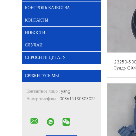
КОНТРОЛЬ КАЧЕСТВА
КОНТАКТЫ
НОВОСТИ
СЛУЧАИ
СПРОСИТЕ ЦИТАТУ
23250-50
Тундр GX4
Тойота За
СВЯЖИТЕСЬ МЫ
Топлива С
КО
Контактное лицо :
yang
Номер телефона :
008615130803025