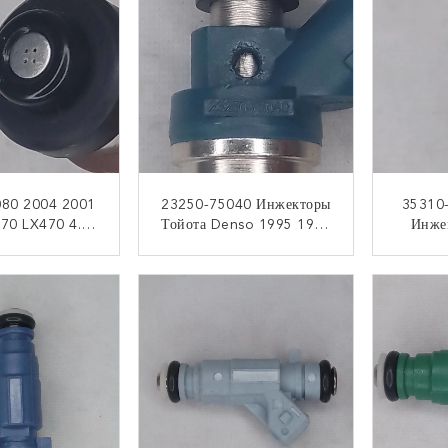
080 2004 2001
23250-75040 Инжекторы
35310
70 LX470 4.7L
Тойота Denso 1995 1998
Инже
мены Инжектора
1996 Замен 2.4L
Предс
еквойи Тойота
Инжектора Топлива
2008
НТАКТ
КОНТАКТ
Тойота Tacoma