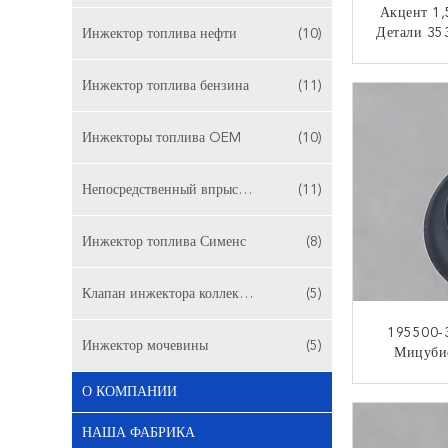
Акцент 1,
Детали 35
Инжектор топлива нефти
(10)
05 Hyund
Топлива 
КО
Инжектор топлива бензина
(11)
Инжекторы топлива OEM
(10)
Непосредственный впрыск бензина
(11)
Инжектор топлива Сименс
(8)
Клапан инжектора коллектора системы впрыска топлива
(5)
195500-
Инжектор мочевины
(5)
Мицуби
Спорта И
О КОМПАНИИ
2003 Т
КО
НАША ФАБРИКА