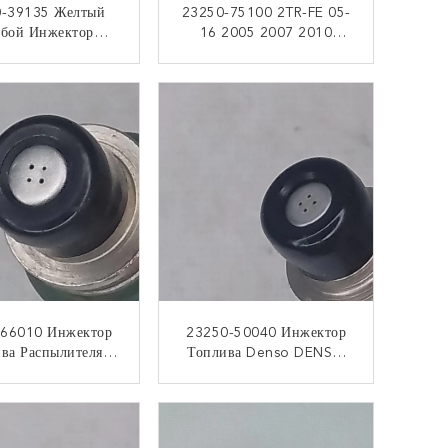
-39135 Желтый
23250-75100 2TR-FE 05-
убой Инжектор
16 2005 2007 2010
а Hyundai DENSO
Замен Инжектора Топлива
can KIA Sorento
Тойота Tacoma 2,7
КОНТАКТ
КОНТАКТ
3.5L
66010 Инжектор
23250-50040 Инжектор
ва Распылителя
Топлива Denso DENSO
унки 1995-1997
Тойота 4.7L V8 Lexus
L LX450 Lexus
1998-2005
КОНТАКТ
КОНТАКТ
плива DENSO