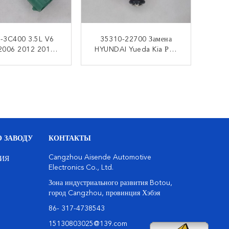
-3C400 3.5L V6
35310-22700 Замена
2006 2012 2016
HYUNDAI Yueda Kia Рио
Замен Инжектора
1.3L Инжектора Топлива
ва Kia Sorento
93 02 2004 Максимумов
КОНТАКТ
КОНТАКТ
 ЗАВОДУ
КОНТАКТЫ
Cangzhou Aisende Automotive
ИЯ
Electronics Co., Ltd.
Зона индустриального развития Botou,
город Cangzhou, провинция Хэбэя
86- 317-4738543
15130803025@139.com